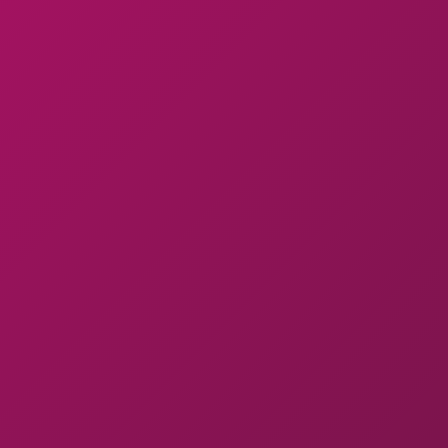
LAZ3R1
On-line
leo_pt_BR
On-line
EnzoKnox
On-line
jonashete
On-line
hotgu24
On-line